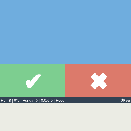
✔
✖
Pyt:
8
|
0%
| Runda:
0
|
8:0:0:0
|
Reset
Ⓑ.eu