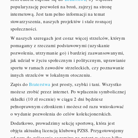
popularyzację pozwoleń na broń, zajrzyj na stronę
internetową. Jest tam pełno informacji na temat
stowarzyszenia, naszych projektów i stale rosnącej
społeczności.
W naszych szeregach jest coraz więcej strzelców, którym
pomagamy z rzeczami podstawowymi (uzyskanie
pozwolenia, utrzymanie go) i bardziej zaawansowanymi,
jak udział w życiu społecznym i politycznym, uprawianie
sportu w ramach zawodów strzeleckich, czy poznawanie
innych strzelców w lokalnym otoczeniu.
Zapis do
Braterstwa
jest prosty, szybki i tani. Wszystko
możesz zrobić przez internet. Po wpłaceniu symbolicznej
składki (10 zł rocznie) w ciągu 2 dni będziesz
pełnoprawnym członkiem i możesz od razu wnioskować
o wydanie pozwolenia do celów kolekcjonerskich.
Dodatkowo, prowadzimy sekcję sportową, która jest
objęta aktualną licencją klubową PZSS. Przygotowujemy
od zera do zaliczenia egzaminu na patent w ciągu kilku