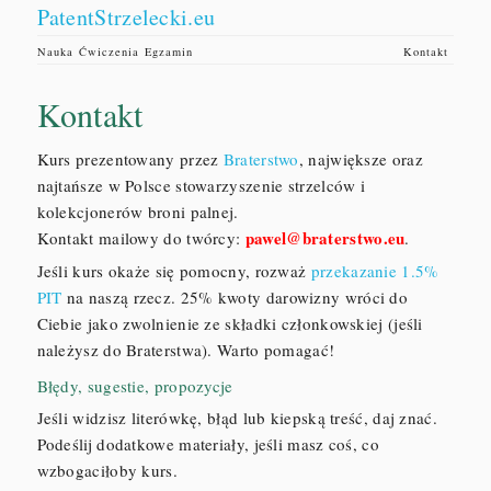
PatentStrzelecki.eu
Nauka
Ćwiczenia
Egzamin
Kontakt
Kontakt
Kurs prezentowany przez
Braterstwo
, największe oraz
najtańsze w Polsce stowarzyszenie strzelców i
kolekcjonerów broni palnej.
pawel@braterstwo.eu
Kontakt mailowy do twórcy:
.
Jeśli kurs okaże się pomocny, rozważ
przekazanie 1.5%
PIT
na naszą rzecz. 25% kwoty darowizny wróci do
Ciebie jako zwolnienie ze składki członkowskiej (jeśli
należysz do Braterstwa). Warto pomagać!
Błędy, sugestie, propozycje
Jeśli widzisz literówkę, błąd lub kiepską treść, daj znać.
Podeślij dodatkowe materiały, jeśli masz coś, co
wzbogaciłoby kurs.