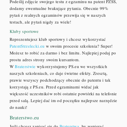
Podeślij zdjęcie swojego testu z egzaminu na patent PZSS,
dodamy ewentualne brakujące pytania. Obecnie 99%
pytań z realnych egzaminów przewija się w naszych
testach, ale pytań nigdy za wiele!
Kluby sportowe
Reprezentujesz klub sportowy i chcesz wykorzystać
PatentStrzelecki.eu
w swoim procesie szkolenia? Super!
Możesz to robić za darmo i bez limitu. Najlepiej podaj po
prostu adres strony swoim kursantom.
W
Braterstwie
wykorzystujemy PS.eu we wszystkich
naszych szkoleniach, co daje świetne efekty. Zresztą,
prawie wszyscy podchodzący obecnie do patentu i tak
korzystają z PS.eu. Przed egzaminami widać jak
większość uczestników robi ostatnie powtórki na telefonie
przed salą. Lepiej dać im od początku najlepsze narzędzie
do nauki!
Braterstwo.eu
Jeśli chcesz zapisać się do
Braterstwa
, by wspierać